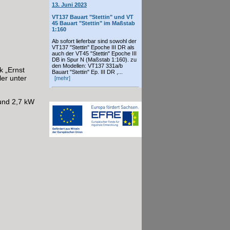
13. Juni 2023
VT137 Bauart "Stettin" und VT
45 Bauart "Stettin" im Maßstab
1:160
Ab sofort lieferbar sind sowohl der
VT137 "Stettin" Epoche III DR als
auch der VT45 "Stettin" Epoche III
DB in Spur N (Maßstab 1:160). zu
den Modellen: VT137 331a/b
 „Ernst
Bauart "Stettin" Ep. III DR ,...
er unter
[mehr]
 und 2,7 kW