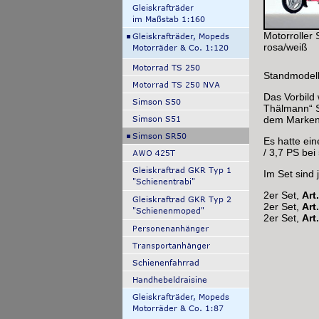
Motorroller
rosa/weiß
Standmodell
Das Vorbild
Thälmann“ S
dem Marken
Es hatte ei
/ 3,7 PS be
Im Set sind 
2er Set,
Art
2er Set,
Art
2er Set,
Art