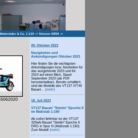
 Motorräder & Co. 1:120
->
Simson SR50
->
09. Oktober 2023
Neuigkeiten und
Ankündigungen Oktober 2023
Hier finden Sie die wichtigsten
Ankündigungen bzw. Neuheiten für
das ausgehende 2023 und für
2024 auf einen Blick, Stand
September 2023 (als PDF
herunterladbar). Bereits erhältlich
sind die Modelle des VT137 /VT45
Bauart...
[mehr]
 55062020
18. Juli 2023
VT137 Bauart "Stettin" Epoche II
im Maßstab 1:160
Ab sofort lieferbar ist der VT137
329a/b Bauart "Stettin" Epoche II
DRG in Spur N (Maßstab 1:160).
Zum Modell
[mehr]