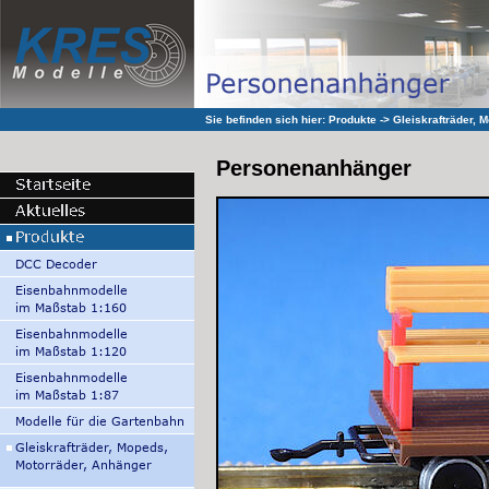
Sie befinden sich hier:
Produkte
->
Gleiskrafträder, 
Personenanhänger