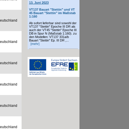
13. Juni 2023
VT137 Bauart "Stettin" und VT
45 Bauart "Stettin" im Maßstab
1:160
eutschland
Ab sofort lieferbar sind sowohl der
VT137 "Stettin" Epoche III DR als
auch der VT45 "Stettin" Epoche III
DB in Spur N (Maßstab 1:160). zu
den Modellen: VT137 331a/b
Bauart "Stettin" Ep. III DR ,...
eutschland
[mehr]
eutschland
eutschland
eutschland
eutschland