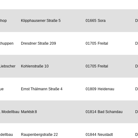
Shop
Klipphausener Straße 5
01665
Sora
D
schuppen
Dresdner Straße 209
01705
Freital
D
Liebscher
Kohlenstraße 10
01705
Freital
D
ue
Ernst Thälmann Straße 4
01809
Heidenau
D
. Modellbau
Marktstr.8
01814
Bad Schandau
D
dellbau
Raupenbergstraße 22
01844
Neustadt
D