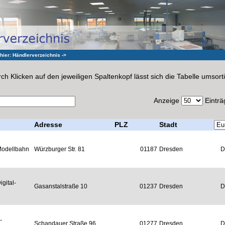
 hier:
Händlerverzeichnis
->
ch Klicken auf den jeweiligen Spaltenkopf lässt sich die Tabelle umsort
Anzeige
Einträ
Adresse
PLZ
Stadt
Modellbahn
Würzburger Str. 81
01187
Dresden
D
gital-
Gasanstalstraße 10
01237
Dresden
D
-
Schandauer Straße 96
01277
Dresden
D