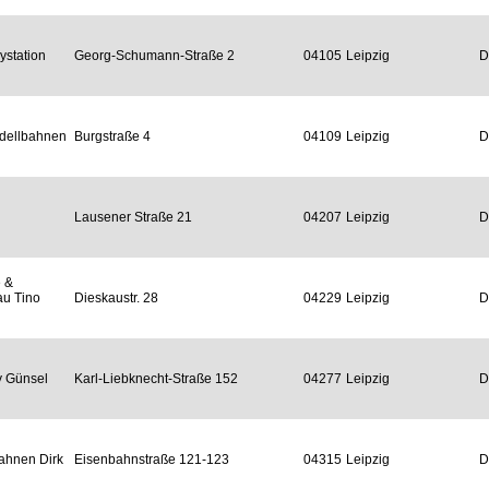
ystation
Georg-Schumann-Straße 2
04105
Leipzig
D
dellbahnen
Burgstraße 4
04109
Leipzig
D
Lausener Straße 21
04207
Leipzig
D
e &
u Tino
Dieskaustr. 28
04229
Leipzig
D
 Günsel
Karl-Liebknecht-Straße 152
04277
Leipzig
D
ahnen Dirk
Eisenbahnstraße 121-123
04315
Leipzig
D