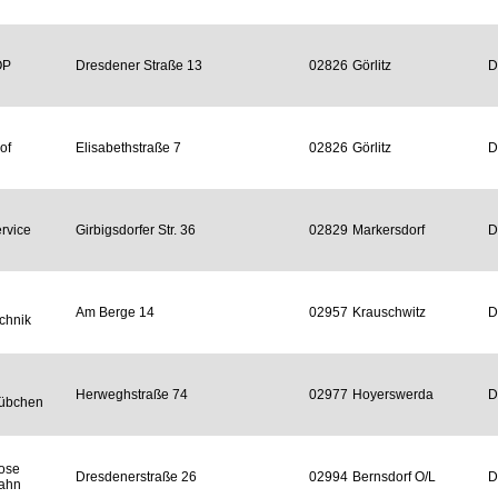
OP
Dresdener Straße 13
02826
Görlitz
D
of
Elisabethstraße 7
02826
Görlitz
D
rvice
Girbigsdorfer Str. 36
02829
Markersdorf
D
Am Berge 14
02957
Krauschwitz
D
chnik
Herweghstraße 74
02977
Hoyerswerda
D
tübchen
ose
Dresdenerstraße 26
02994
Bernsdorf O/L
D
ahn