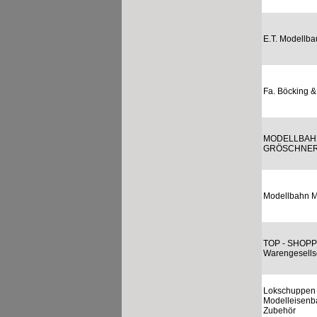
E.T. Modellb
Fa. Böcking 
MODELLBAH
GRÖSCHNE
Modellbahn M
TOP - SHOPP
Warengesells
Lokschuppen
Modelleisenb
Zubehör