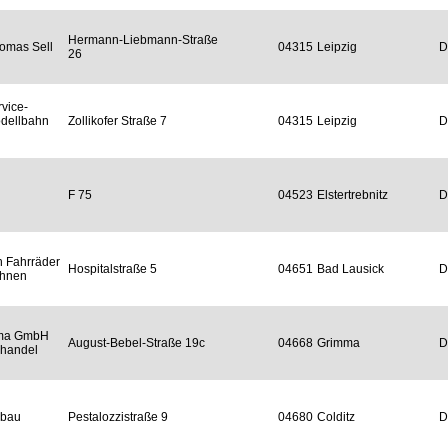
Hermann-Liebmann-Straße
omas Sell
04315
Leipzig
D
26
vice-
odellbahn
Zollikofer Straße 7
04315
Leipzig
D
F 75
04523
Elstertrebnitz
D
h Fahrräder
Hospitalstraße 5
04651
Bad Lausick
D
ahnen
ma GmbH
August-Bebel-Straße 19c
04668
Grimma
D
handel
lbau
Pestalozzistraße 9
04680
Colditz
D