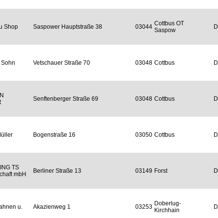
Cottbus OT
au Shop
Saspower Hauptstraße 38
03044
D
Saspow
& Sohn
Vetschauer Straße 70
03048
Cottbus
D
N
Senftenberger Straße 69
03048
Cottbus
D
R
üller
Bogenstraße 16
03050
Cottbus
D
ING TS
Berliner Straße 13
03149
Forst
D
chaft mbH
Doberlug-
ahnen u.
Akazienweg 1
03253
D
Kirchhain