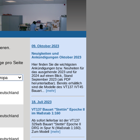
09. Oktober 2023
ieren.
Neuigkeiten und
Ankündigungen Oktober 2023
ge pro Seite
Hier finden Sie die wichtigsten
Ankündigungen bzw. Neuheiten für
das ausgehende 2023 und für
2024 auf einen Blick, Stand
September 2023 (als PDF
herunterladbar). Bereits erhältlich
sind die Modelle des VT137 /VT45
Bauart...
[mehr]
eutschland
18. Juli 2023
VT137 Bauart "Stettin" Epoche II
im Maßstab 1:160
eutschland
Ab sofort lieferbar ist der VT137
329a/b Bauart "Stettin" Epoche II
DRG in Spur N (Maßstab 1:160).
Zum Modell
[mehr]
eutschland