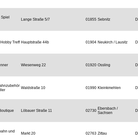
 Spiel
Lange Straße 5/7
01855
Sebnitz
D
 Hobby Treff
Hauptstraße 44b
01904
Neukirch / Lausitz
D
enner
Wiesenweg 22
01920
Ossling
D
bahnzubehör
Waldstraße 10
01990
Kleinkmehlen
D
ller
Ebersbach /
Boutique
Löbauer Straße 11
02730
D
Sachsen
bahn und
Markt 20
02763
Zittau
D