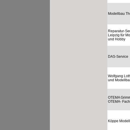
Modellbau Th
Reparatur-Ser
Leipzig für M
und Hobby
DAS-Service
Wolfgang Lot
und Modellb
OTEMA Grim
OTEMA- Fach
Köppe Model