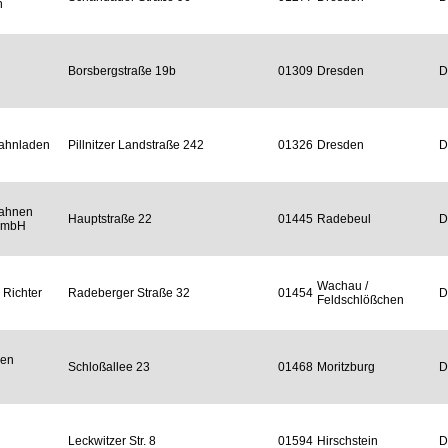
n
Borsbergstraße 19b
01309
Dresden
D
ahnladen
Pillnitzer Landstraße 242
01326
Dresden
D
bahnen
Hauptstraße 22
01445
Radebeul
D
 GmbH
Wachau /
 Richter
Radeberger Straße 32
01454
D
Feldschlößchen
den
Schloßallee 23
01468
Moritzburg
D
Leckwitzer Str. 8
01594
Hirschstein
D