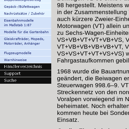
98 hergestellt. Meistens 
in der Zusammenstellung
auch kürzere Zweier-Einhe
Motorwagen (VT) allein un
zu Sechs-Wagen-Einhei
VS+VB+VT+VT+VB+VS, 
VT+VB+VB+VB+VB+VT, 
VS+VS+VT+VT+VS+VS) wu
Fahrgastaufkommen gebil
1968 wurde die Bauartnu
geändert, die Beiwagen e
Steuerwagen 998.6–9. VT
Streckennetz von den nord
Voralpen vorwiegend im N
beheimatet. Noch erhalte
kommen heute bei Sonder
Einsatz.