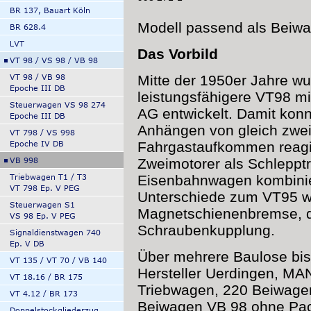
Modell passend als Beiw
Das Vorbild
Mitte der 1950er Jahre 
leistungsfähigere VT98 mi
AG entwickelt. Damit konn
Anhängen von gleich zwe
Fahrgastaufkommen reagie
Zweimotorer als Schleppt
Eisenbahnwagen kombinier
Unterschiede zum VT95 wa
Magnetschienenbremse, di
Schraubenkupplung.
Über mehrere Baulose bis 1
Hersteller Uerdingen, M
Triebwagen, 220 Beiwagen
Beiwagen VB 98 ohne Pac