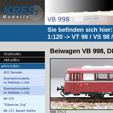
Sie befinden sich hier
1:120
->
VT 98 / VS 98 
Beiwagen VB 998, D
998 271-1