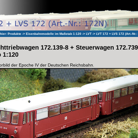
 hier:
Produkte
->
Eisenbahnmodelle im Maßstab 1:120
->
LVT
->
LVT 172 + LVS 172 (Art.-Nr.:
chttriebwagen 172.139-8 + Steuerwagen 172.739
 1:120
rbild der Epoche IV der Deutschen Reichsbahn.