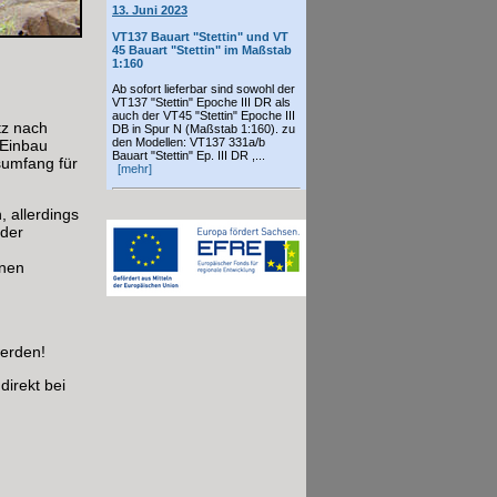
13. Juni 2023
VT137 Bauart "Stettin" und VT
45 Bauart "Stettin" im Maßstab
1:160
Ab sofort lieferbar sind sowohl der
VT137 "Stettin" Epoche III DR als
auch der VT45 "Stettin" Epoche III
tz nach
DB in Spur N (Maßstab 1:160). zu
den Modellen: VT137 331a/b
 Einbau
Bauart "Stettin" Ep. III DR ,...
sumfang für
[mehr]
 allerdings
 der
inen
werden!
irekt bei