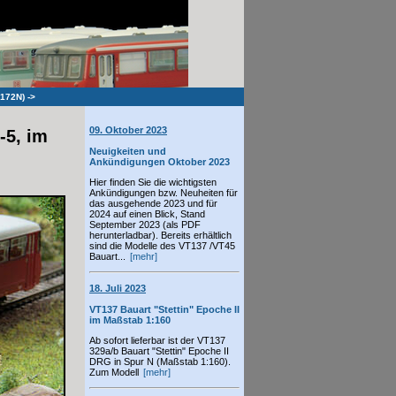
 172N)
->
09. Oktober 2023
-5, im
Neuigkeiten und
Ankündigungen Oktober 2023
Hier finden Sie die wichtigsten
Ankündigungen bzw. Neuheiten für
das ausgehende 2023 und für
2024 auf einen Blick, Stand
September 2023 (als PDF
herunterladbar). Bereits erhältlich
sind die Modelle des VT137 /VT45
Bauart...
[mehr]
18. Juli 2023
VT137 Bauart "Stettin" Epoche II
im Maßstab 1:160
Ab sofort lieferbar ist der VT137
329a/b Bauart "Stettin" Epoche II
DRG in Spur N (Maßstab 1:160).
Zum Modell
[mehr]