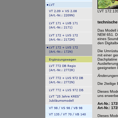
LVT 172.139
technische
Das Modell i
NEM 651. Di
eines Sound
den Digitalb
Die Umrüstun
mit einer ge
Dachplatine
Auslieferun
geeigneten 
Änderungen 
Die 2teilige
Dieses Mode
uns erwerbe
Art-Nr.: 172
Art-Nr.: 17
Dieses Model