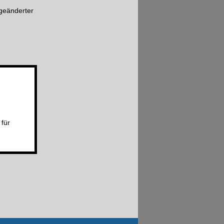
 geänderter
 für