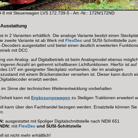
-8 mit Steuerwagen LVS 172.739-5 - Art.-Nr.: 172N/172ND
 Ausstattung
st in 2 Varianten erhältlich. Die analoge Variante besitzt einen Steckpla
e zweite Variante ist ab Werk mit
FlexDec
und SUSI-Schnittstelle zum
-Decoders ausgestattet und bietet einen deutlich erweiterten Funktion
etrieb mit DCC.
g von Analog- auf Digitalbetrieb ist beim Analogmodel ebenso möglich,
ringeren Anzahl an getrennt schaltbaren Lichtfunktionen. Hierfür ist auf
 des LVT ein geeigneter Steckplatz vorhanden, der im analogen
gszustand mit einem Brückenstecker versehen ist. Dieser kann durch e
Digitaldecoder ersetzt werden.
im Sinne der technischen Weiterentwicklung vorbehalten.
 Einheit kann mit
Ergänzungswagen
zu 3teiligen Traktionen erweitert 
ll kann über den Fachhandel bezogen werden. Ersatzteile können Sie d
n.
N:
ausgestattet mit 6poliger Digitalschnittstelle nach NEM 651
2NDN:
mit
FlexDec
und SUSI-Schittstelle
l ist nicht mehr erhältlich!