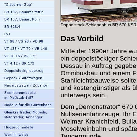
Doppelstock-Schienenbus BR 670 KSR 
Das Vorbild
Mitte der 1990er Jahre w
ein doppelstöckiger Sch
Dessau in Auftrag gegeben
Omnibusbau und einem Fa
Stahlleichtbauweise sollt
und kostengünstiger als 
unterwegs sein.
Dem „Demonstrator“ 670 0
Nullserienfahrzeuge. Ihr E
Weimar-Kranichfeld, Bulla
Moselweinbahn und später
Tangermünde.