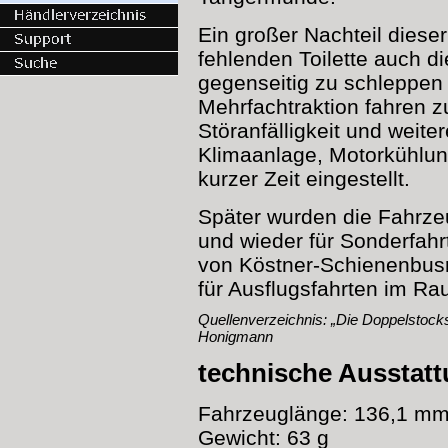
Ein großer Nachteil dies
fehlenden Toilette auch di
gegenseitig zu schleppen 
Mehrfachtraktion fahren z
Störanfälligkeit und weite
Klimaanlage, Motorkühlun
kurzer Zeit eingestellt.
Später wurden die Fahrzeu
und wieder für Sonderfah
von Köstner-Schienenbusr
für Ausflugsfahrten im Ra
Quellenverzeichnis: „Die Doppelstock
Honigmann
technische Ausstat
Fahrzeuglänge: 136,1 m
Gewicht: 63 g