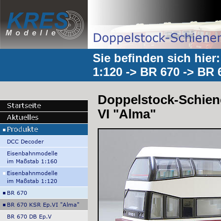
Sie befinden sich hier
1:120
->
BR 670
->
BR 
Doppelstock-Schien
VI "Alma"