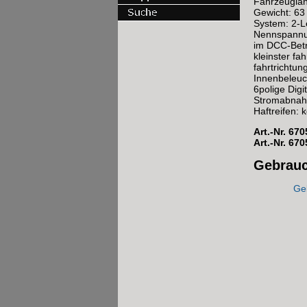
Fahrzeuglä
Gewicht: 63
System: 2-L
Nennspannu
im DCC-Betr
kleinster f
fahrtrichtun
Innenbeleu
6polige Digi
Stromabnahm
Haftreifen: 
Art.-Nr. 670
Art.-Nr. 67
Gebrauc
Geb