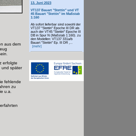
13. Juni 2023
VT137 Bauart "Stettin" und VT
45 Bauart "Stettin" im Maßstab
1:160
Ab sofort lieferbar sind sowohl der
VT137 "Stettin" Epoche III DR als
auch der VT45 "Stettin" Epoche III
DB in Spur N (Maßstab 1:160). zu
den Modellen: VT137 331a/b
Bauart "Stettin" Ep. III DR ,...
len aus dem
[mehr]
zeug
ein.
 erfolgte
 und später
ie fehlende
fahren zu
e u.a.
erfahrten