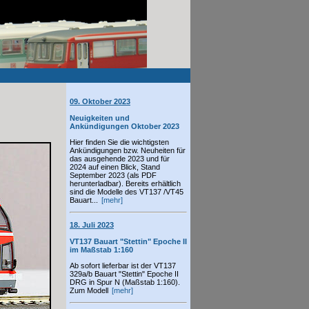
09. Oktober 2023
Neuigkeiten und
Ankündigungen Oktober 2023
Hier finden Sie die wichtigsten
Ankündigungen bzw. Neuheiten für
das ausgehende 2023 und für
2024 auf einen Blick, Stand
September 2023 (als PDF
herunterladbar). Bereits erhältlich
sind die Modelle des VT137 /VT45
Bauart...
[mehr]
18. Juli 2023
VT137 Bauart "Stettin" Epoche II
im Maßstab 1:160
Ab sofort lieferbar ist der VT137
329a/b Bauart "Stettin" Epoche II
DRG in Spur N (Maßstab 1:160).
Zum Modell
[mehr]