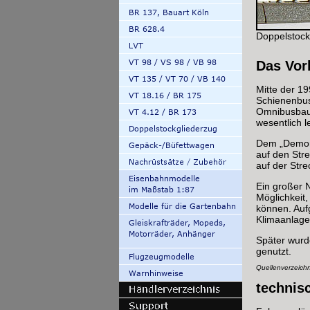
Doppelstock
Das Vor
Mitte der 1
Schienenbus
Omnibusbau 
wesentlich l
Dem „Demonst
auf den Str
auf der Str
Ein großer 
Möglichkeit,
können. Aufg
Klimaanlage,
Später wurde
genutzt.
Quellenverzeich
technis