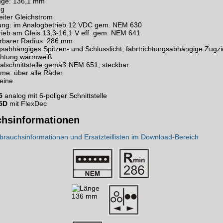
nge: 136,1 mm
 g
eiter Gleichstrom
ng: im Analogbetrieb 12 VDC gem. NEM 630
ieb am Gleis 13,3-16,1 V eff. gem. NEM 641
ahrbarer Radius: 286 mm
gsabhängiges Spitzen- und Schlusslicht, fahrtrichtungsabhängige Zugzi
chtung warmweiß
talschnittstelle gemäß NEM 651, steckbar
e: über alle Räder
keine
5
analog mit 6-poliger Schnittstelle
05D
mit FlexDec
hsinformationen
rauchsinformationen und Ersatzteillisten im Download-Bereich