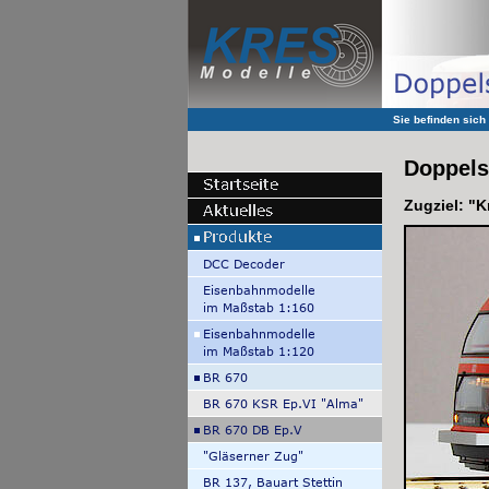
Sie befinden sich
Doppels
Zugziel: "K