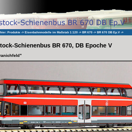
 hier:
Produkte
->
Eisenbahnmodelle im Maßstab 1:120
->
BR 670
->
BR 670 DB Ep.V
->
tock-Schienenbus BR 670, DB Epoche V
ranichfeld"