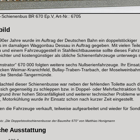
-Schienenbus BR 670 Ep.V, Art-Nr.: 6705
bild
990er Jahre wurde im Auftrag der Deutschen Bahn ein doppelstöckiger
 im damaligen Waggonbau Dessau in Auftrag gegeben. Mit vielen Tei
und einem Fahrzeuggestell in Stahlleichtbauweise sollte dieses Fahr
eichter und kostengünstiger als übliche Schienenfahrzeuge unterwegs s
rator“ 670 000 folgten weitere sechs Nullserienfahrzeuge. Ihr Einsatz
ecken Weimar-Kranichfeld, Bullay-Traben-Trarbach, der Moselweinbahn
ecke Stendal-Tangermünde.
Nachteil dieser Schienenbusse war neben der fehlenden Toilette auch d
 sich gegenseitig zu schleppen bzw. in Doppel- oder Mehrfachtraktion 
rund ihrer hohen Störanfälligkeit und weiterer technischer Probleme wi
 Motorkühlung wurde ihr Einsatz schon nach kurzer Zeit eingestellt.
n die Fahrzeuge verkauft, teilweise aufgearbeitet und wieder für Sond
nis: „Die Doppelstockschienenbusse der Baureihe 670“ von Matthias Honigmann
che Ausstattung