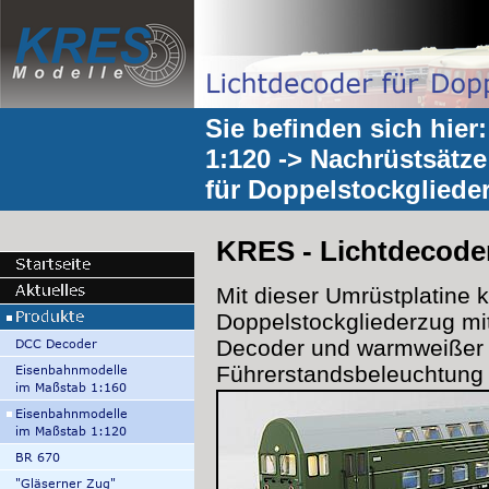
Sie befinden sich hier
1:120
->
Nachrüstsätze
für Doppelstockgliede
KRES - Lichtdecoder
Mit dieser Umrüstplatine
Doppelstockgliederzug mit
Decoder und warmweißer
Führerstandsbeleuchtung 