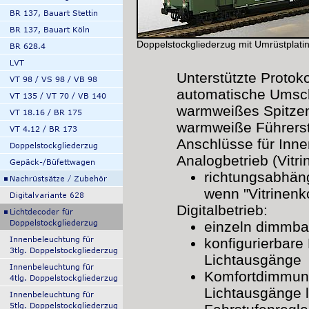
Doppelstockgliederzug mit Umrüstplati
Unterstützte Protok
automatische Umsch
warmweißes Spitzen
warmweiße Führers
Anschlüsse für Inn
Analogbetrieb (Vitr
richtungsabhäng
wenn "Vitrinenk
Digitalbetrieb:
einzeln dimmba
konfigurierbare
Lichtausgänge
Komfortdimmung:
Lichtausgänge 