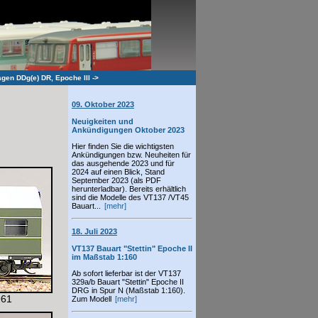
en DDg(e) DR, Epoche III
->
09. Oktober 2023
Neuigkeiten und
Ankündigungen Oktober 2023
Hier finden Sie die wichtigsten
Ankündigungen bzw. Neuheiten für
das ausgehende 2023 und für
2024 auf einen Blick, Stand
September 2023 (als PDF
herunterladbar). Bereits erhältlich
sind die Modelle des VT137 /VT45
Bauart...
[mehr]
18. Juli 2023
VT137 Bauart "Stettin" Epoche II
im Maßstab 1:160
Ab sofort lieferbar ist der VT137
329a/b Bauart "Stettin" Epoche II
DRG in Spur N (Maßstab 1:160).
961
Zum Modell
[mehr]