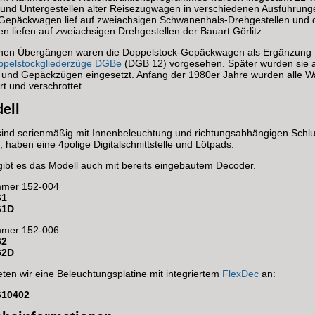
und Untergestellen alter Reisezugwagen in verschiedenen Ausführung
 Gepäckwagen lief auf zweiachsigen Schwanenhals-Drehgestellen und d
 liefen auf zweiachsigen Drehgestellen der Bauart Görlitz.
ohen Übergängen waren die Doppelstock-Gepäckwagen als Ergänzung f
ppelstockgliederzüge DGBe
(DGB 12) vorgesehen. Später wurden sie a
 und Gepäckzügen eingesetzt. Anfang der 1980er Jahre wurden alle 
t und verschrottet.
ell
ind serienmäßig mit Innenbeleuchtung und richtungsabhängigen Schlu
, haben eine 4polige Digitalschnittstelle und Lötpads.
gibt es das Modell auch mit bereits eingebautem Decoder.
mmer 152-004
61
961D
mmer 152-006
62
962D
ieten wir eine Beleuchtungsplatine mit integriertem
FlexDec
an:
9610402