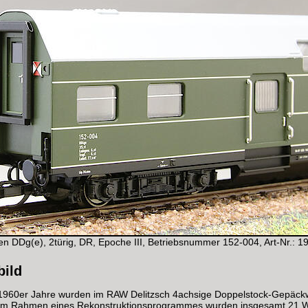
 DDg(e), 2türig, DR, Epoche III, Betriebsnummer 152-004, Art-Nr.: 1
bild
1960er Jahre wurden im RAW Delitzsch 4achsige Doppelstock-Gepäc
. Im Rahmen eines Rekonstruktionsprogrammes wurden insgesamt 21 