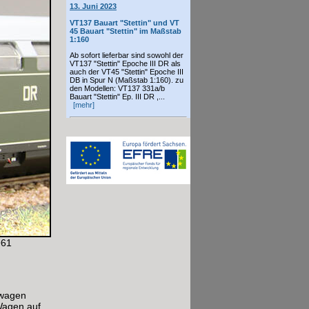
13. Juni 2023
VT137 Bauart "Stettin" und VT
45 Bauart "Stettin" im Maßstab
1:160
Ab sofort lieferbar sind sowohl der
VT137 "Stettin" Epoche III DR als
auch der VT45 "Stettin" Epoche III
DB in Spur N (Maßstab 1:160). zu
den Modellen: VT137 331a/b
Bauart "Stettin" Ep. III DR ,...
[mehr]
961
kwagen
Wagen auf