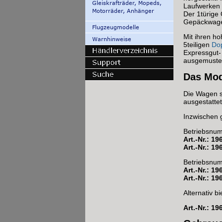
Laufwerken 
Der 1türige
Gepäckwagen
Mit ihren h
5teiligen
Do
Expressgut-
ausgemuster
Das Mod
Die Wagen s
ausgestattet
Inzwischen 
Betriebsnu
Art.-Nr.: 19
Art.-Nr.: 1
Betriebsnu
Art.-Nr.: 19
Art.-Nr.: 1
Alternativ b
Art.-Nr.: 1