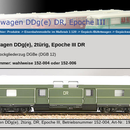
 hier:
Produkte
->
Eisenbahnmodelle im Maßstab 1:120
->
Gepäck-/Büfettwagen
->
Gepäckwag
gen DDg(e), 2türig, Epoche III DR
tockgliederzug DGBe (DGB 12)
mmer: wahlweise 152-004 oder 152-006
 DDg(e), 2türig, DR, Epoche III, Betriebsnummer 152-004, Art-Nr.: 1