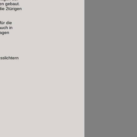
en gebaut.
ie 2türigen
ür die
uch in
Wagen
sslichtern