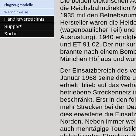
Die beiden elektrischen A
die Reichsbahndirektion 
1935 mit den Betriebsnum
Hersteller waren die Hei
(wagenbaulicher Teil) und 
Ausrüstung). 1940 erfolg
und ET 91 02. Der nur ku
brannte nach einem Bomb
München Hbf aus und wurd
Der Einsatzbereich des ve
Januar 1968 seine dritte 
erhielt, blieb auf das verh
betriebene Streckennetz 
beschränkt. Erst in den 
mehr Strecken bei der Deu
dies erweiterte die Einsa
Norden. Neben immer weit
auch mehrtägige Touristik
elektrifizierten Strecke