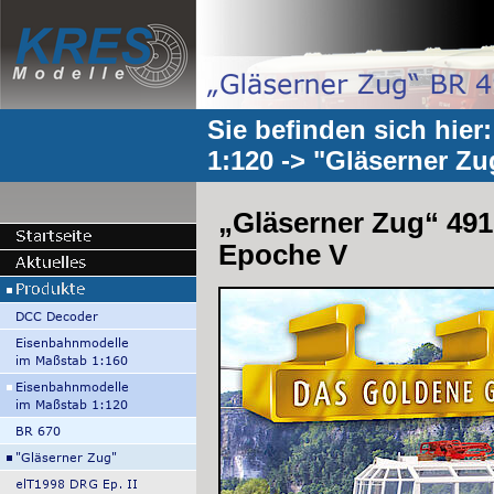
Sie befinden sich hier
1:120
->
"Gläserner Zu
„Gläserner Zug“ 491 
Epoche V