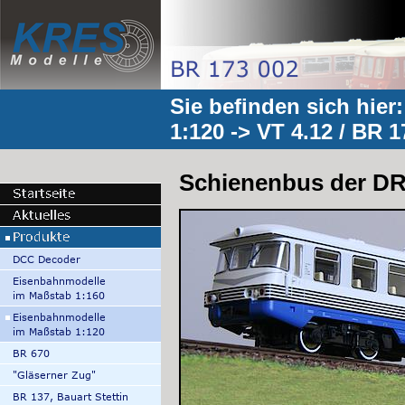
Sie befinden sich hier
1:120
->
VT 4.12 / BR 1
Schienenbus der DR