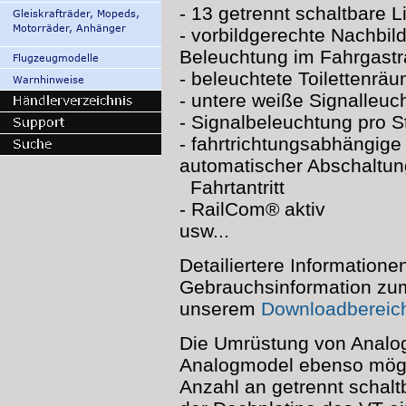
- 13 getrennt schaltbare 
- vorbildgerechte Nachbil
Beleuchtung im Fahrgast
- beleuchtete Toilettenrä
- untere weiße Signalleuc
- Signalbeleuchtung pro St
- fahrtrichtungsabhängig
automatischer Abschaltun
Fahrtantritt
- RailCom® aktiv
usw...
Detailiertere Informationen
Gebrauchsinformation z
unserem
Downloadbereic
Die Umrüstung von Analog-
Analogmodel ebenso möglic
Anzahl an getrennt schaltb