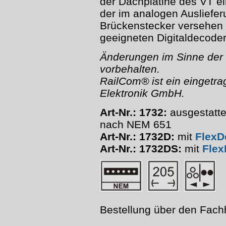
der Dachplatine des VT ei
der im analogen Ausliefe
Brückenstecker versehen i
geeigneten Digitaldecoder
Änderungen im Sinne der 
vorbehalten.
RailCom® ist ein eingetr
Elektronik GmbH.
Art-Nr.: 1732:
ausgestattet
nach NEM 651
Art-Nr.: 1732D:
mit
FlexD
Art-Nr.: 1732DS:
mit
Flex
Bestellung über den Fach