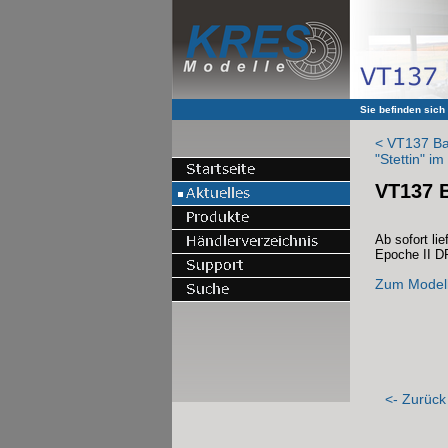
Sie befinden sich
< VT137 Bau
"Stettin" i
VT137 B
Ab sofort li
Epoche II D
Zum Model
<- Zurück 