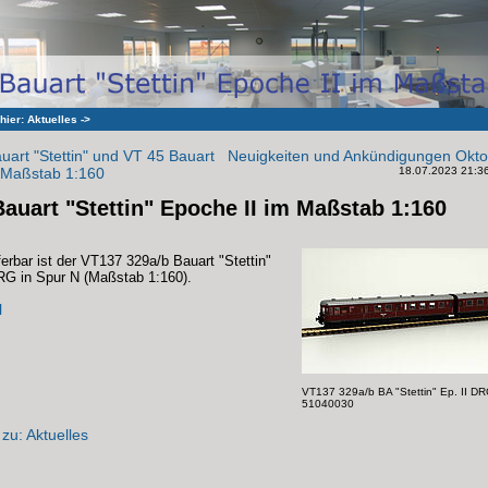
 hier:
Aktuelles
->
art "Stettin" und VT 45 Bauart
Neuigkeiten und Ankündigungen Okto
m Maßstab 1:160
18.07.2023 21:36 
auart "Stettin" Epoche II im Maßstab 1:160
eferbar ist der VT137 329a/b Bauart "Stettin"
RG in Spur N (Maßstab 1:160).
l
VT137 329a/b BA "Stettin" Ep. II DRG,
51040030
zu: Aktuelles