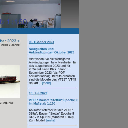
ber 2023 >
09. Oktober 2023
Alter: 3 Jahr/e
Neuigkeiten und
Ankündigungen Oktober 2023
Hier finden Sie die wichtigsten
Ankündigungen bzw. Neuheiten für
das ausgehende 2023 und für
2024 auf einen Blick, Stand
September 2023 (als PDF
herunterladbar). Bereits erhältlich
sind die Modelle des VT137 /VT45
Bauart...
[mehr]
18. Juli 2023
VT137 Bauart "Stettin" Epoche II
 Art.-Nr.:
im Maßstab 1:160
Ab sofort lieferbar ist der VT137
329a/b Bauart "Stettin" Epoche II
DRG in Spur N (Maßstab 1:160).
Zum Modell
[mehr]