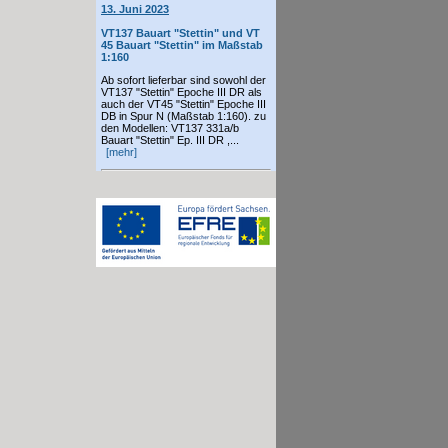
13. Juni 2023
VT137 Bauart "Stettin" und VT
45 Bauart "Stettin" im Maßstab
1:160
Ab sofort lieferbar sind sowohl der
VT137 "Stettin" Epoche III DR als
auch der VT45 "Stettin" Epoche III
DB in Spur N (Maßstab 1:160). zu
den Modellen: VT137 331a/b
Bauart "Stettin" Ep. III DR ,...
[mehr]