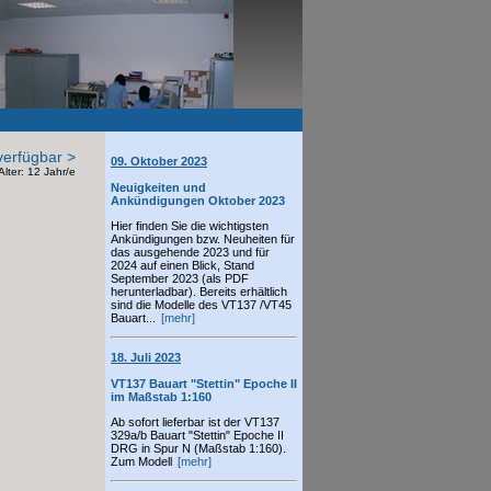
verfügbar >
09. Oktober 2023
lter: 12 Jahr/e
Neuigkeiten und
Ankündigungen Oktober 2023
Hier finden Sie die wichtigsten
Ankündigungen bzw. Neuheiten für
das ausgehende 2023 und für
2024 auf einen Blick, Stand
September 2023 (als PDF
herunterladbar). Bereits erhältlich
sind die Modelle des VT137 /VT45
Bauart...
[mehr]
18. Juli 2023
VT137 Bauart "Stettin" Epoche II
im Maßstab 1:160
Ab sofort lieferbar ist der VT137
329a/b Bauart "Stettin" Epoche II
DRG in Spur N (Maßstab 1:160).
Zum Modell
[mehr]