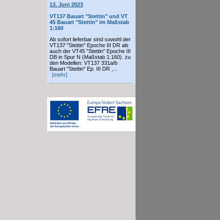
13. Juni 2023
VT137 Bauart "Stettin" und VT
45 Bauart "Stettin" im Maßstab
1:160
Ab sofort lieferbar sind sowohl der
VT137 "Stettin" Epoche III DR als
auch der VT45 "Stettin" Epoche III
DB in Spur N (Maßstab 1:160). zu
den Modellen: VT137 331a/b
Bauart "Stettin" Ep. III DR ,...
[mehr]