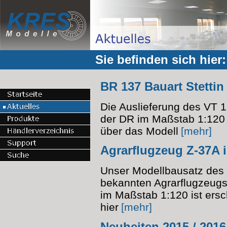
Sie befinden sich hier
BR 137 Bauart Stettin
Die Auslieferung des VT 1
der DR im Maßstab 1:120
über das Modell
[mehr]
Agrarflugzeug Z-37A 
Unser Modellbausatz des
bekannten Agrarflugzeug
im Maßstab 1:120 ist ers
hier
[mehr]
Neuheiten 2015 / 2016